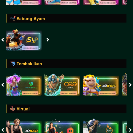
Sabung Ayam
Tembak Ikan
Virtual