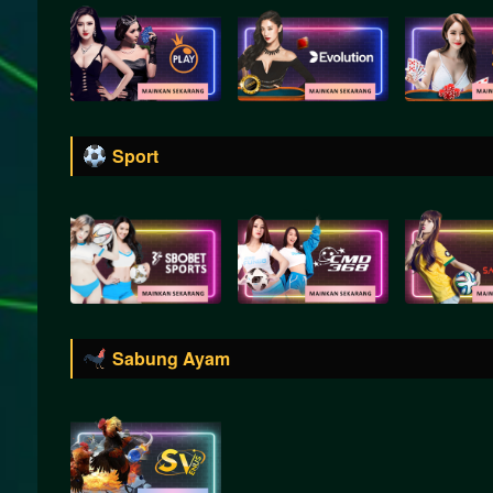
Sport
Sabung Ayam