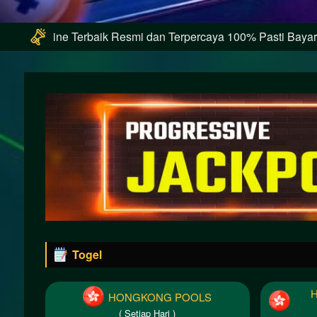
 Online Terbaik Resmi dan Terpercaya 100% Pasti Bayar
Sel
Togel
HONGKONG POOLS
( Setiap Hari )