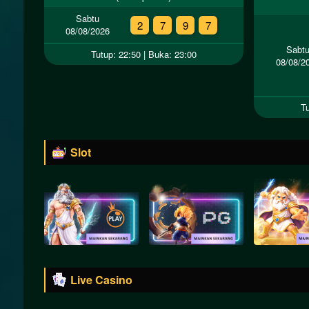
Sabtu
2
7
9
7
08/08/2026
Sabt
Tutup: 22:50 | Buka: 23:00
08/08/2
Tu
Slot
Live Casino