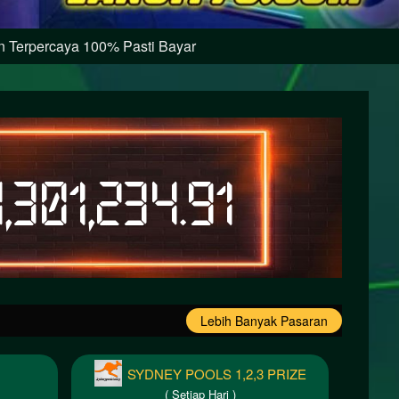
ercaya 100% Pasti Bayar
,301,252.91
Lebih Banyak Pasaran
SYDNEY POOLS 1,2,3 PRIZE
( Setiap Hari )