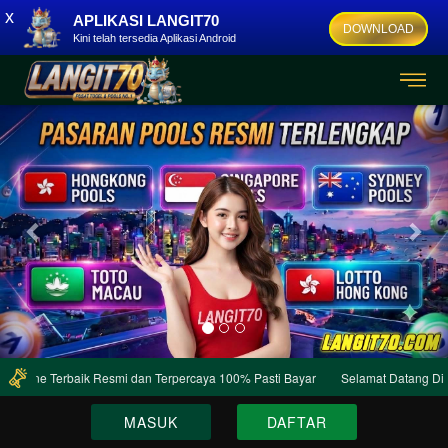
x
APLIKASI LANGIT70
DOWNLOAD
Kini telah tersedia Aplikasi Android
Previous
Nex
 Online Terbaik Resmi dan Terpercaya 100% Pasti Bayar
Selamat Datang Di Sit
MASUK
DAFTAR