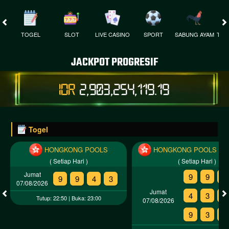
TOGEL
SLOT
LIVE CASINO
SPORT
SABUNG AYAM
TEM
JACKPOT PROGRESIF
IDR
2,903,254,124.07
Togel
HONGKONG POOLS
HONGKONG POOLS 1,2,
( Setiap Hari )
( Setiap Hari )
Jumat
9
9
4
9
9
4
3
07/08/2026
Jumat
4
3
5
Tutup: 22:50 | Buka: 23:00
07/08/2026
9
3
2