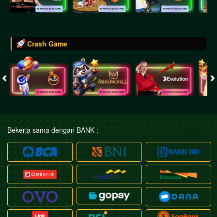
Crash Game
Bekerja sama dengan BANK :