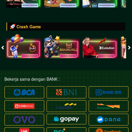
Crash Game
Bekerja sama dengan BANK :