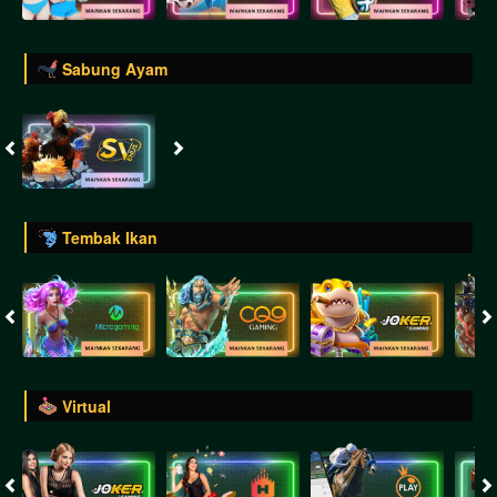
Sabung Ayam
Tembak Ikan
Virtual