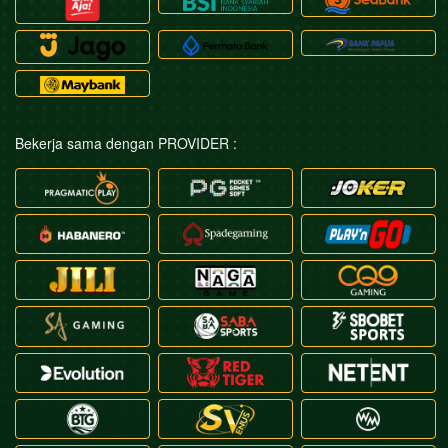
Bekerja sama dengan PROVIDER :