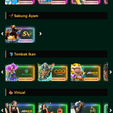
Sabung Ayam
Tembak Ikan
Virtual