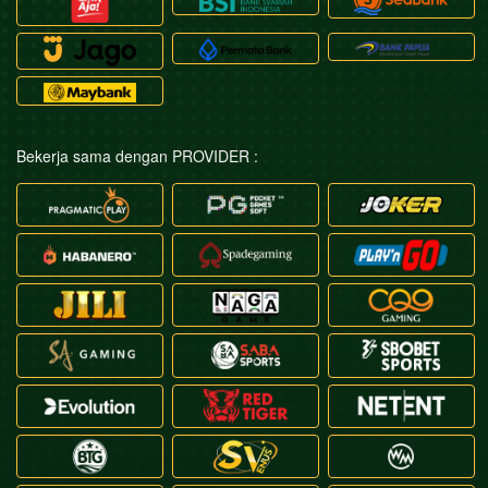
Bekerja sama dengan PROVIDER :