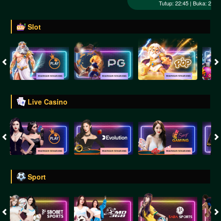
Tutup: 22:45 | Buka: 23:0
Slot
Live Casino
Sport