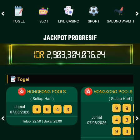
TOGEL
SLOT
LIVE CASINO
SPORT
SABUNG AYAM
TEM
JACKPOT PROGRESIF
IDR
2,903,304,080.90
Togel
HONGKONG POOLS
HONGKONG POOLS 1,2,
( Setiap Hari )
( Setiap Hari )
Jumat
9
9
4
9
9
4
3
07/08/2026
Jumat
4
3
5
Tutup: 22:50 | Buka: 23:00
07/08/2026
9
3
2