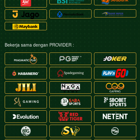
Bekerja sama dengan PROVIDER :