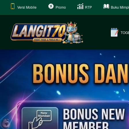
Versi Mobile
Promo
RTP
Buku Mimp
TOG
Previous