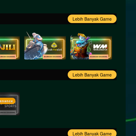
Lebih Banyak Game
Lebih Banyak Game
tenance
Lebih Banyak Game