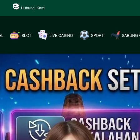
i
Hubungi Kami
EL
SLOT
LIVE CASINO
SPORT
SABUNG 