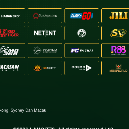
gkong, Sydney Dan Macau.