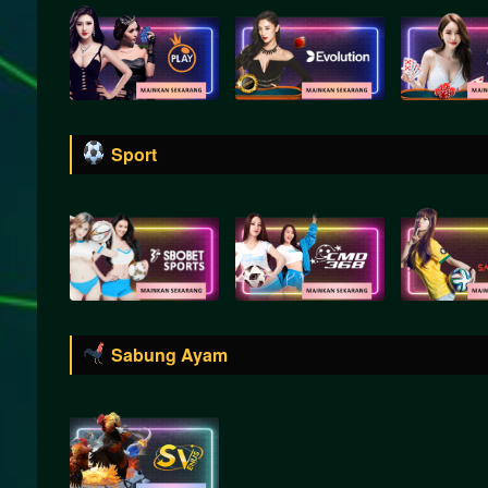
Sport
Sabung Ayam