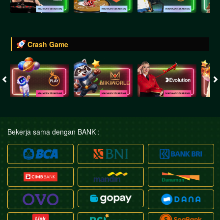
Crash Game
Bekerja sama dengan BANK :