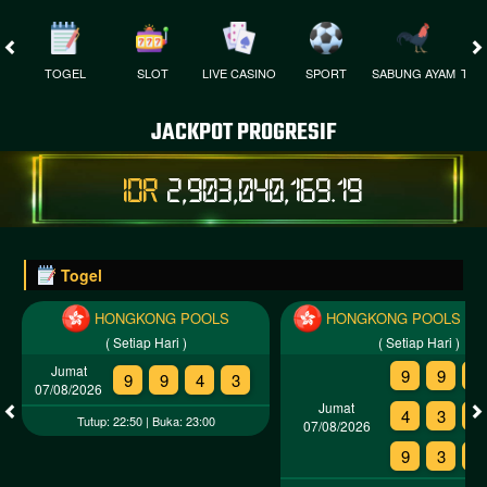
TOGEL
SLOT
LIVE CASINO
SPORT
SABUNG AYAM
TEM
JACKPOT PROGRESIF
IDR
2,903,040,174.59
Togel
HONGKONG POOLS
HONGKONG POOLS 1,2,
( Setiap Hari )
( Setiap Hari )
Jumat
9
9
4
9
9
4
3
07/08/2026
Jumat
4
3
5
Tutup: 22:50 | Buka: 23:00
07/08/2026
9
3
2