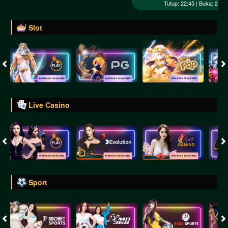
Tutup: 22:45 | Buka: 23:0
Slot
Live Casino
Sport