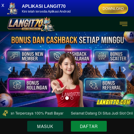
x
APLIKASI LANGIT70
DOWNLOAD
Kini telah tersedia Aplikasi Android
Previous
Nex
smi dan Terpercaya 100% Pasti Bayar
Selamat Datang Di Situs Judi Slot Onlin
MASUK
DAFTAR