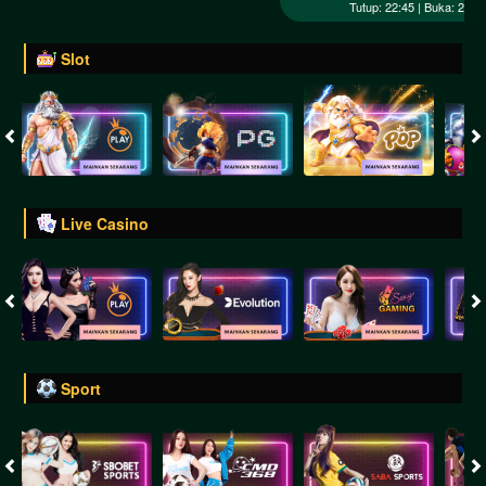
Tutup: 22:45 | Buka: 23:0
Slot
Live Casino
Sport