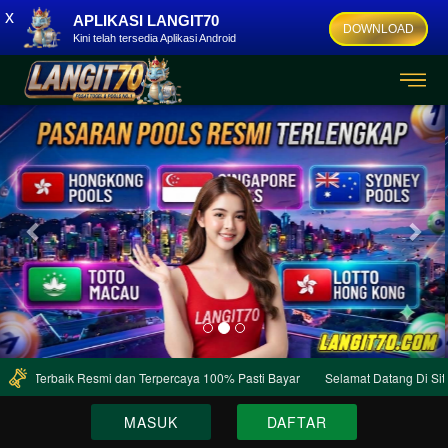
x
APLIKASI LANGIT70
DOWNLOAD
Kini telah tersedia Aplikasi Android
Previous
Nex
line Terbaik Resmi dan Terpercaya 100% Pasti Bayar
Selamat Datang Di Situs 
MASUK
DAFTAR