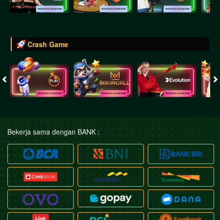
Crash Game
Bekerja sama dengan BANK :