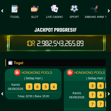
TOGEL
SLOT
LIVE CASINO
SPORT
SABUNG AYAM
TEM
JACKPOT PROGRESIF
IDR
2,902,543,270.66
Togel
HONGKONG POOLS
HONGKONG POOLS 1,2,
( Setiap Hari )
( Setiap Hari )
Kamis
3
6
3
3
6
3
4
06/08/2026
Kamis
7
4
0
Tutup: 22:50 | Buka: 23:00
06/08/2026
7
7
1