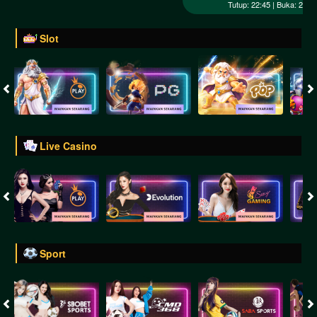
Tutup: 22:45 | Buka: 23:0
Slot
Live Casino
Sport