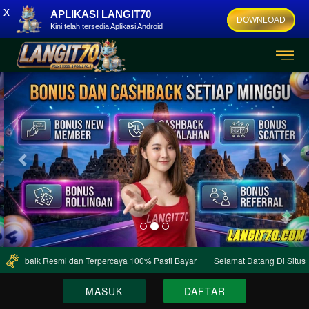
x
APLIKASI LANGIT70
DOWNLOAD
Kini telah tersedia Aplikasi Android
Previous
Nex
ne Terbaik Resmi dan Terpercaya 100% Pasti Bayar
Selamat Datang Di Situs Ju
MASUK
DAFTAR