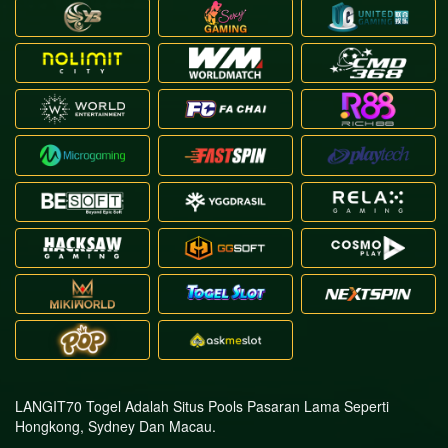
LANGIT70 Togel Adalah Situs Pools Pasaran Lama Seperti
Hongkong, Sydney Dan Macau.