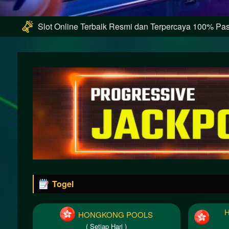
di Slot Online Terbaik Resmi dan Terpercaya 100% Pasti Bayar
Togel
HONGKONG POOLS
( Setiap Hari )