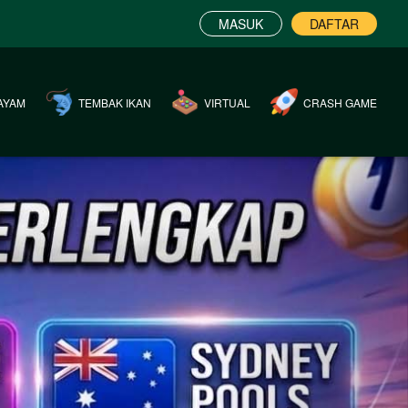
MASUK
DAFTAR
AYAM
TEMBAK IKAN
VIRTUAL
CRASH GAME
Next