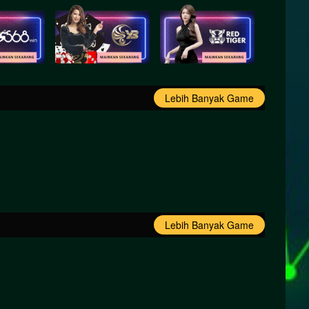
Lebih Banyak Game
Lebih Banyak Game