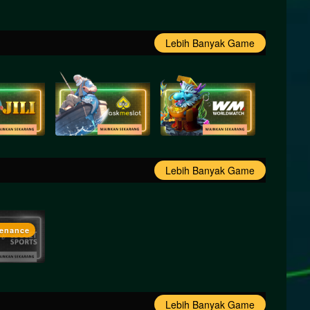
Lebih Banyak Game
Lebih Banyak Game
tenance
Lebih Banyak Game