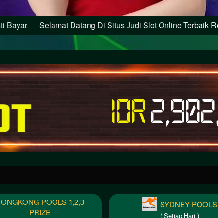
Selamat Datang Di Situs Judi Slot Online Terbaik Resmi d
IDR
2,902
HONGKONG POOLS 1,2,3
SYDNEY POOLS
PRIZE
( Setiap Hari )