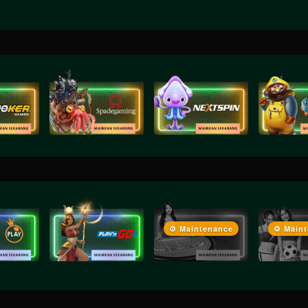
⚙ Maintenance
⚙ Main