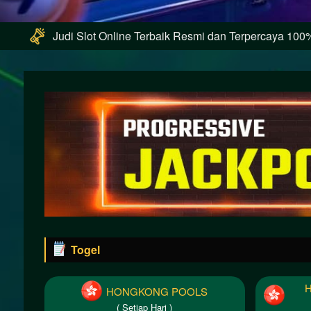
tus Judi Slot Online Terbaik Resmi dan Terpercaya 100% Pasti
Togel
HONGKONG POOLS
( Setiap Hari )