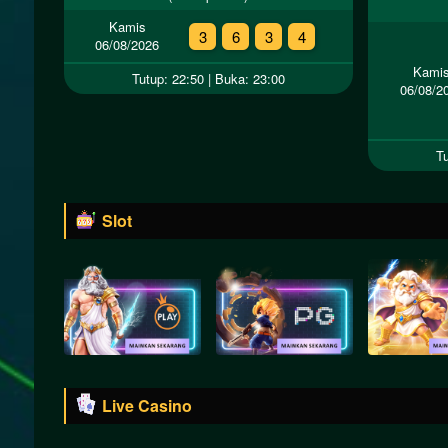
Kamis
3
6
3
4
06/08/2026
Kami
Tutup: 22:50 | Buka: 23:00
06/08/2
Tu
Slot
Live Casino