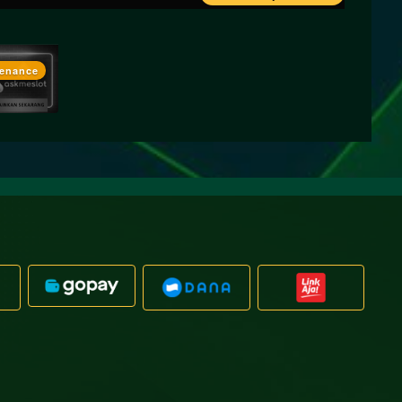
tenance