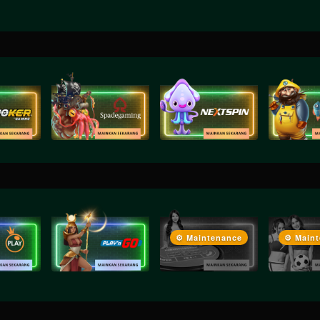
⚙ Maintenance
⚙ Main