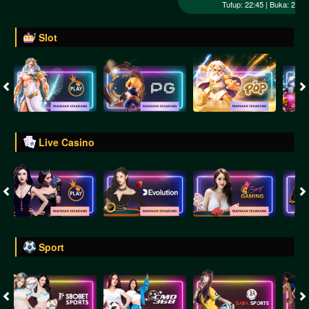
Tutup: 22:45 | Buka: 23:0
Slot
Live Casino
Sport