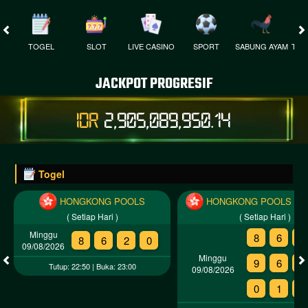
TOGEL
SLOT
LIVE CASINO
SPORT
SABUNG AYAM
TEM
JACKPOT PROGRESIF
IDR
2,905,089,954.94
Togel
HONGKONG POOLS
HONGKONG POOLS 1,2,
( Setiap Hari )
( Setiap Hari )
Minggu
8
6
2
8
6
2
0
09/08/2026
Minggu
9
6
2
Tutup: 22:50 | Buka: 23:00
09/08/2026
0
1
6