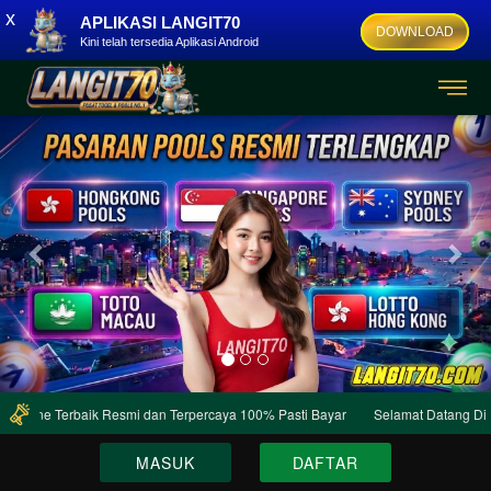
x
APLIKASI LANGIT70
DOWNLOAD
Kini telah tersedia Aplikasi Android
Previous
Nex
 Online Terbaik Resmi dan Terpercaya 100% Pasti Bayar
Selamat Datang Di Sit
MASUK
DAFTAR