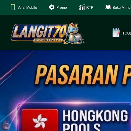
Versi Mobile
Promo
RTP
Buku Mimp
TOG
Previous