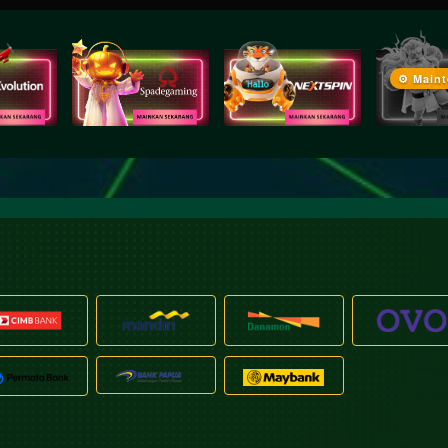
⚙ Main