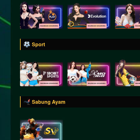
Sport
Sabung Ayam