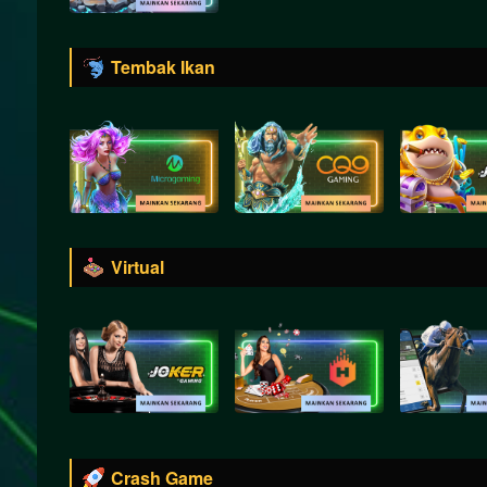
Tembak Ikan
Virtual
Crash Game