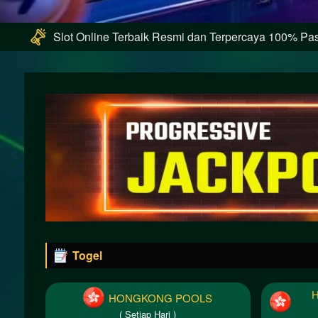
i Slot Online Terbaik Resmi dan Terpercaya 100% Pasti Bayar
Togel
HONGKONG POOLS
( Setiap Hari )