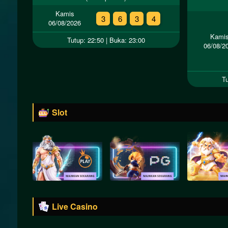
Kamis
3
6
3
4
06/08/2026
Kami
Tutup: 22:50 | Buka: 23:00
06/08/2
Tu
Slot
Live Casino