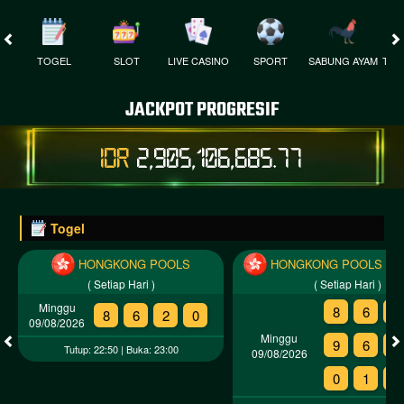
TOGEL
SLOT
LIVE CASINO
SPORT
SABUNG AYAM
TEM
JACKPOT PROGRESIF
IDR
2,905,106,691.00
Togel
HONGKONG POOLS
HONGKONG POOLS 1,2,
( Setiap Hari )
( Setiap Hari )
Minggu
8
6
2
8
6
2
0
09/08/2026
Minggu
9
6
2
Tutup: 22:50 | Buka: 23:00
09/08/2026
0
1
6