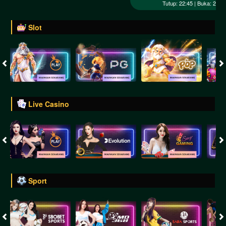
Tutup: 22:45 | Buka: 23:0
Slot
Live Casino
Sport