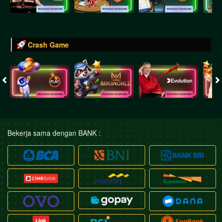
Crash Game
Bekerja sama dengan BANK :