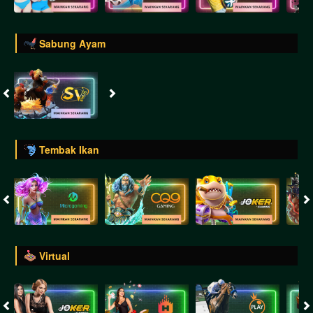
Sabung Ayam
Tembak Ikan
Virtual