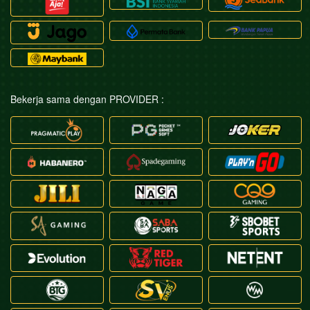
Bekerja sama dengan PROVIDER :