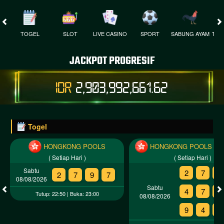
TOGEL
SLOT
LIVE CASINO
SPORT
SABUNG AYAM
TEM
JACKPOT PROGRESIF
IDR
2,903,992,666.48
Togel
HONGKONG POOLS
HONGKONG POOLS 1,2,
( Setiap Hari )
( Setiap Hari )
Sabtu
2
7
9
2
7
9
7
08/08/2026
Sabtu
4
7
1
Tutup: 22:50 | Buka: 23:00
08/08/2026
9
4
7