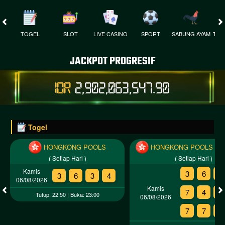
TOGEL
SLOT
LIVE CASINO
SPORT
SABUNG AYAM
TEM
JACKPOT PROGRESIF
IDR
2,902,063,552.76
Togel
HONGKONG POOLS
HONGKONG POOLS 1,2,
( Setiap Hari )
( Setiap Hari )
Kamis
3
6
3
3
6
3
4
06/08/2026
Kamis
7
4
0
Tutup: 22:50 | Buka: 23:00
06/08/2026
7
7
1