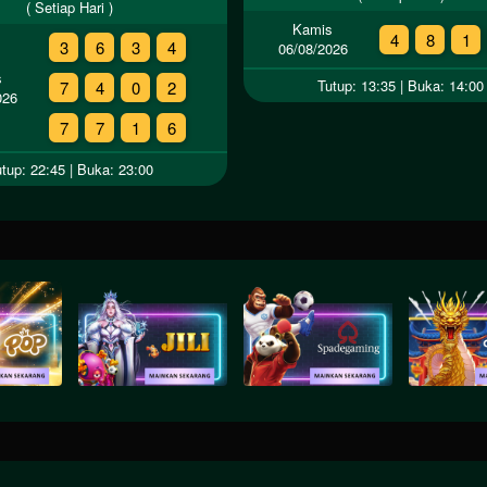
( Setiap Hari )
Kamis
4
8
1
3
6
3
4
06/08/2026
s
Tutup: 13:35 | Buka: 14:00
7
4
0
2
026
7
7
1
6
tup: 22:45 | Buka: 23:00