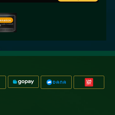
tenance