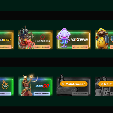
⚙ Maintenance
⚙ Main