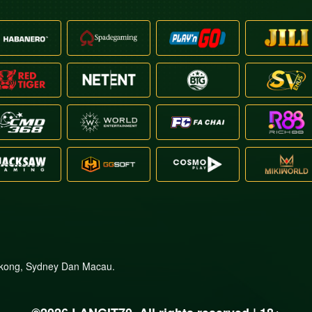
gkong, Sydney Dan Macau.