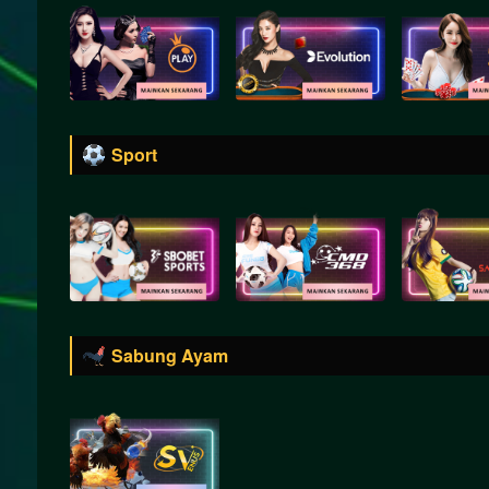
Sport
Sabung Ayam