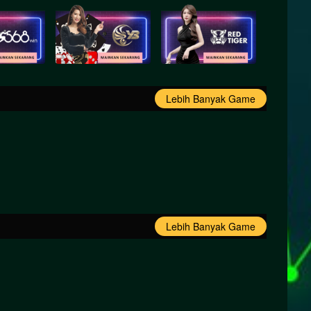
Lebih Banyak Game
Lebih Banyak Game