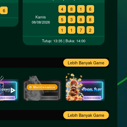
4
8
1
6
6
Kamis
5
3
8
8
06/08/2026
1
1
7
2
Tutup: 13:35 | Buka: 14:00
Lebih Banyak Game
⚙ Maintenance
Lebih Banyak Game