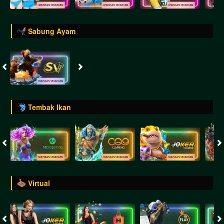
Sabung Ayam
Tembak Ikan
Virtual