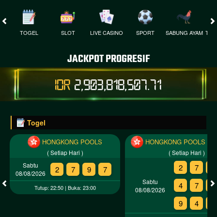
TOGEL
SLOT
LIVE CASINO
SPORT
SABUNG AYAM
TEM
JACKPOT PROGRESIF
IDR
2,903,818,512.51
Togel
HONGKONG POOLS
HONGKONG POOLS 1,2,
( Setiap Hari )
( Setiap Hari )
Sabtu
2
7
9
2
7
9
7
08/08/2026
Sabtu
4
7
1
Tutup: 22:50 | Buka: 23:00
08/08/2026
9
4
7