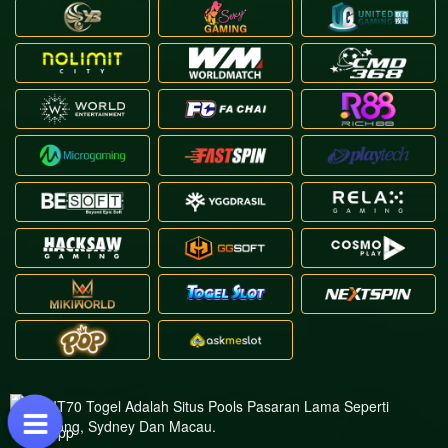
LANGIT70 Togel Adalah Situs Pools Pasaran Lama Seperti
Hongkong, Sydney Dan Macau.