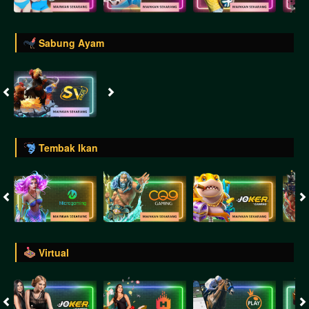
Sabung Ayam
Tembak Ikan
Virtual