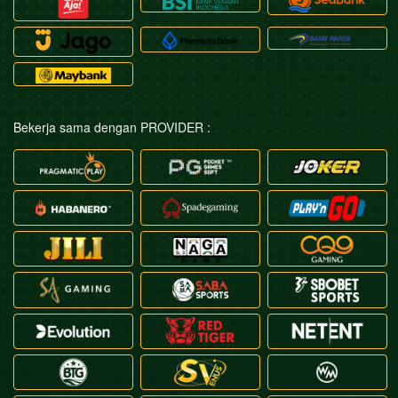
Bekerja sama dengan PROVIDER :