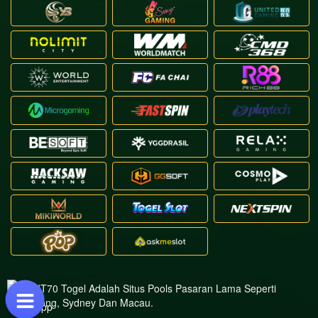
LANGIT70 Togel Adalah Situs Pools Pasaran Lama Seperti
Hongkong, Sydney Dan Macau.