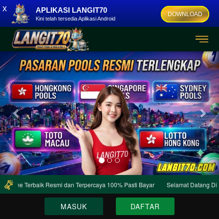
x
APLIKASI LANGIT70
DOWNLOAD
Kini telah tersedia Aplikasi Android
Previous
Nex
 Online Terbaik Resmi dan Terpercaya 100% Pasti Bayar
Selamat Datang Di Sit
MASUK
DAFTAR