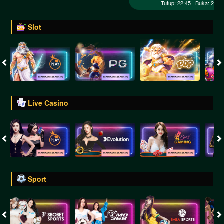
Tutup: 22:45 | Buka: 23:0
Slot
Live Casino
Sport