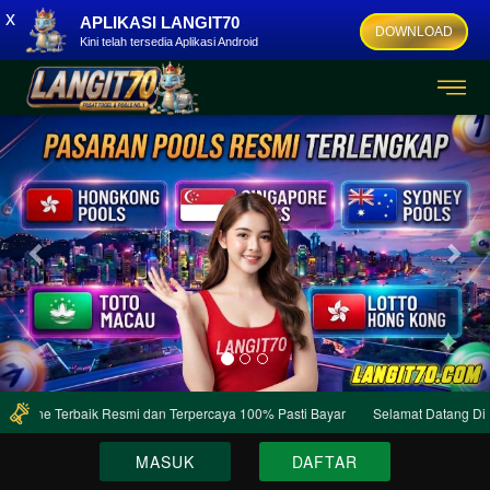
x
APLIKASI LANGIT70
DOWNLOAD
Kini telah tersedia Aplikasi Android
Previous
Nex
 Online Terbaik Resmi dan Terpercaya 100% Pasti Bayar
Selamat Datang Di Sit
MASUK
DAFTAR