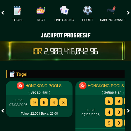
TOGEL
SLOT
LIVE CASINO
SPORT
SABUNG AYAM
TEM
JACKPOT PROGRESIF
IDR
2,903,416,048.84
Togel
HONGKONG POOLS
HONGKONG POOLS 1,2,
( Setiap Hari )
( Setiap Hari )
Jumat
9
9
4
9
9
4
3
07/08/2026
Jumat
4
3
5
Tutup: 22:50 | Buka: 23:00
07/08/2026
9
3
2