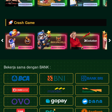
Crash Game
Bekerja sama dengan BANK :