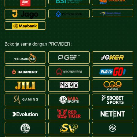
Bekerja sama dengan PROVIDER :