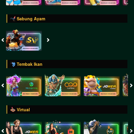
Sabung Ayam
Tembak Ikan
Virtual