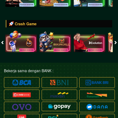
Crash Game
Bekerja sama dengan BANK :