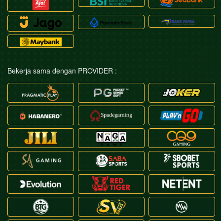
Bekerja sama dengan PROVIDER :