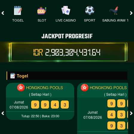
TOGEL
SLOT
LIVE CASINO
SPORT
SABUNG AYAM
TEM
JACKPOT PROGRESIF
IDR
2,903,304,435.84
Togel
HONGKONG POOLS
HONGKONG POOLS 1,2,
( Setiap Hari )
( Setiap Hari )
Jumat
9
9
4
9
9
4
3
07/08/2026
Jumat
4
3
5
Tutup: 22:50 | Buka: 23:00
07/08/2026
9
3
2