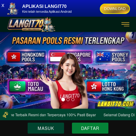
x
APLIKASI LANGIT70
DOWNLOAD
Kini telah tersedia Aplikasi Android
Previous
Nex
 Online Terbaik Resmi dan Terpercaya 100% Pasti Bayar
Selamat Datang Di Sit
MASUK
DAFTAR