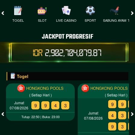
TOGEL
SLOT
LIVE CASINO
SPORT
SABUNG AYAM
TEM
JACKPOT PROGRESIF
IDR
2,902,704,084.67
Togel
HONGKONG POOLS
HONGKONG POOLS 1,2,
( Setiap Hari )
( Setiap Hari )
Jumat
9
9
4
9
9
4
3
07/08/2026
Jumat
4
3
5
Tutup: 22:50 | Buka: 23:00
07/08/2026
9
3
2