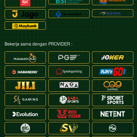
Bekerja sama dengan PROVIDER :