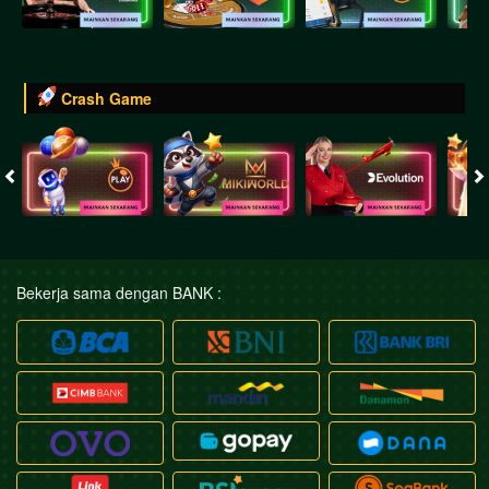
Crash Game
Bekerja sama dengan BANK :