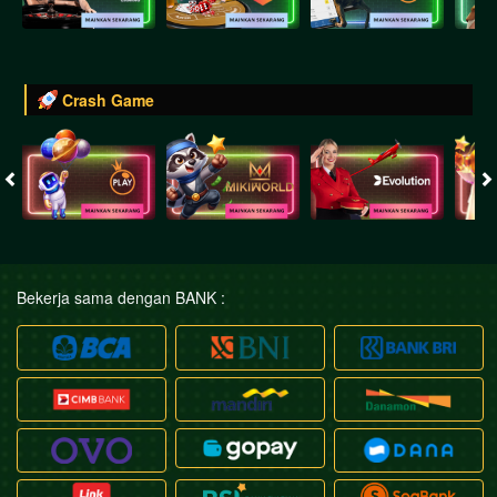
Crash Game
Bekerja sama dengan BANK :