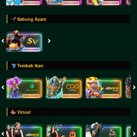
Sabung Ayam
Tembak Ikan
Virtual