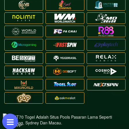
LANGIT70 Togel Adalah Situs Pools Pasaran Lama Seperti
Hongkong, Sydney Dan Macau.