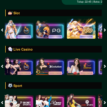
Tutup: 22:45 | Buka: 23:0
Slot
Live Casino
Sport