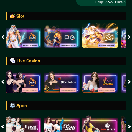
Tutup: 22:45 | Buka: 23:0
Slot
Live Casino
Sport