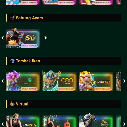
Sabung Ayam
Tembak Ikan
Virtual