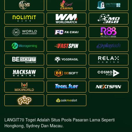
LANGIT70 Togel Adalah Situs Pools Pasaran Lama Seperti
Hongkong, Sydney Dan Macau.