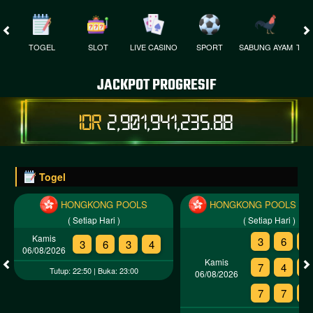
TOGEL
SLOT
LIVE CASINO
SPORT
SABUNG AYAM
TEM
JACKPOT PROGRESIF
IDR
2,901,941,240.68
Togel
HONGKONG POOLS
HONGKONG POOLS 1,2,
( Setiap Hari )
( Setiap Hari )
Kamis
3
6
3
3
6
3
4
06/08/2026
Kamis
7
4
0
Tutup: 22:50 | Buka: 23:00
06/08/2026
7
7
1