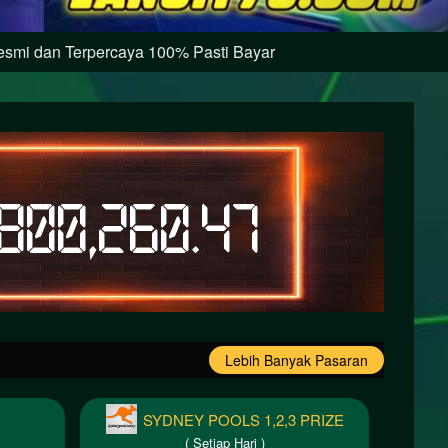
 Terpercaya 100% Pasti Bayar
,800,283.26
Lebih Banyak Pasaran
SYDNEY POOLS 1,2,3 PRIZE
( Setiap Hari )