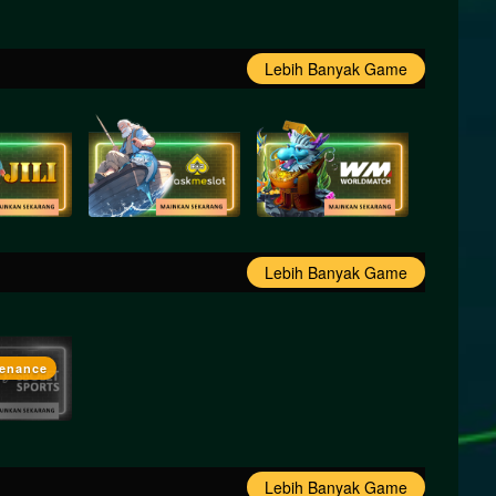
Lebih Banyak Game
Lebih Banyak Game
tenance
Lebih Banyak Game