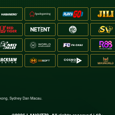
gkong, Sydney Dan Macau.