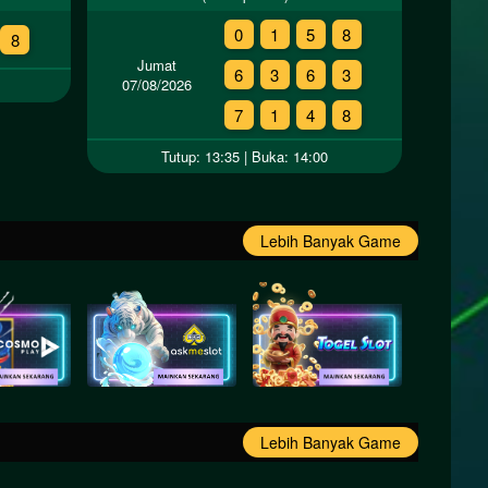
0
1
5
8
8
Jumat
6
3
6
3
07/08/2026
7
1
4
8
Tutup: 13:35 | Buka: 14:00
Lebih Banyak Game
Lebih Banyak Game