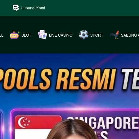
i
Hubungi Kami
EL
SLOT
LIVE CASINO
SPORT
SABUNG 