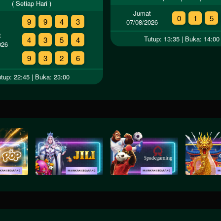
( Setiap Hari )
Jumat
0
1
5
9
9
4
3
07/08/2026
t
Tutup: 13:35 | Buka: 14:00
4
3
5
4
026
9
3
2
6
tup: 22:45 | Buka: 23:00