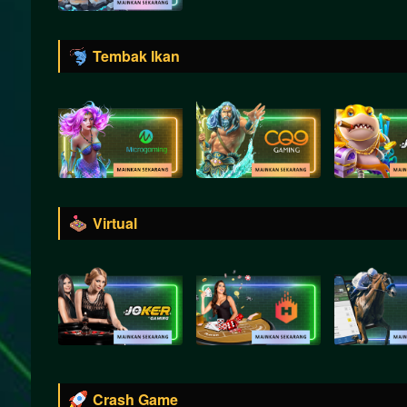
Tembak Ikan
Virtual
Crash Game