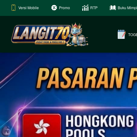
Versi Mobile
Promo
RTP
Buku Mimp
TOG
Previous