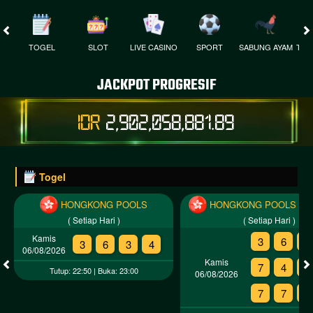
TOGEL
SLOT
LIVE CASINO
SPORT
SABUNG AYAM
TEM
JACKPOT PROGRESIF
IDR
2,902,058,886.69
Togel
HONGKONG POOLS
HONGKONG POOLS 1,2,
( Setiap Hari )
( Setiap Hari )
Kamis
3
6
3
3
6
3
4
06/08/2026
Kamis
7
4
0
Tutup: 22:50 | Buka: 23:00
06/08/2026
7
7
1