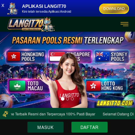
x
APLIKASI LANGIT70
DOWNLOAD
Kini telah tersedia Aplikasi Android
Previous
Nex
 Online Terbaik Resmi dan Terpercaya 100% Pasti Bayar
Selamat Datang Di Sit
MASUK
DAFTAR