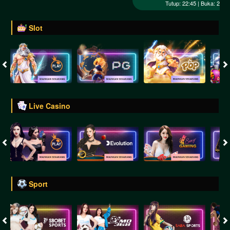
Tutup: 22:45 | Buka: 23:0
Slot
Live Casino
Sport