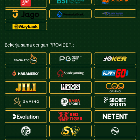
Bekerja sama dengan PROVIDER :