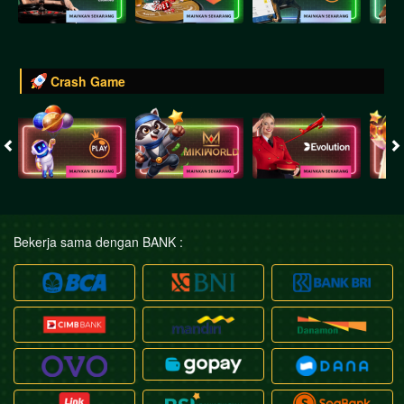
Crash Game
Bekerja sama dengan BANK :