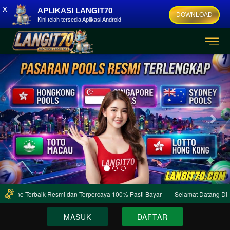
x
APLIKASI LANGIT70
DOWNLOAD
Kini telah tersedia Aplikasi Android
Previous
Nex
 Online Terbaik Resmi dan Terpercaya 100% Pasti Bayar
Selamat Datang Di Sit
MASUK
DAFTAR