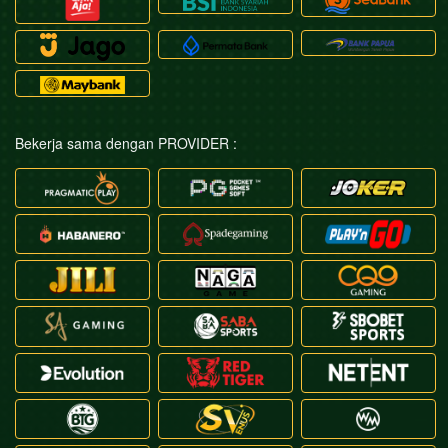
Bekerja sama dengan PROVIDER :