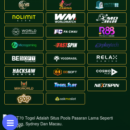
LANGIT70 Togel Adalah Situs Pools Pasaran Lama Seperti
Hongkong, Sydney Dan Macau.