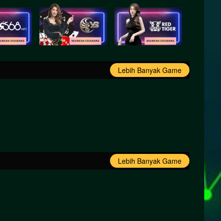
Lebih Banyak Game
Lebih Banyak Game