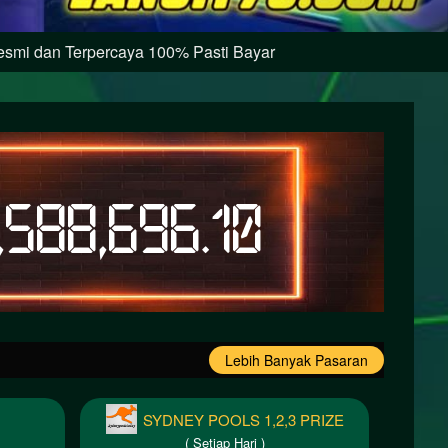
an Terpercaya 100% Pasti Bayar
,588,714.70
Lebih Banyak Pasaran
SYDNEY POOLS 1,2,3 PRIZE
( Setiap Hari )