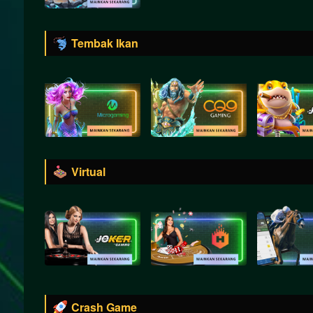
Tembak Ikan
Virtual
Crash Game