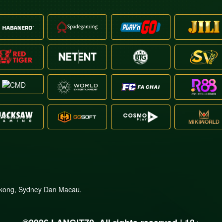
gkong, Sydney Dan Macau.