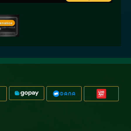
tenance