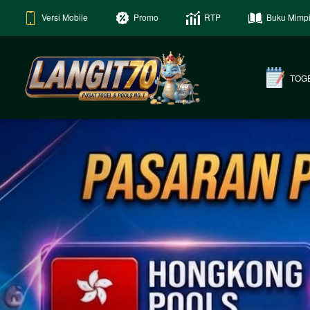
Versi Mobile
Promo
RTP
Buku Mimp
TOG
Previous