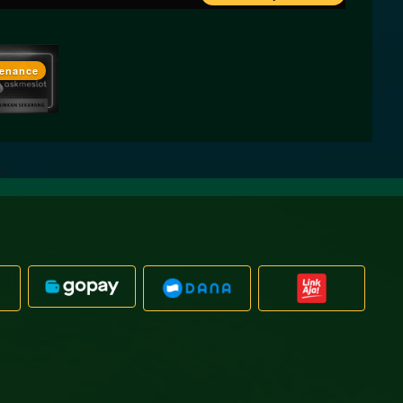
tenance