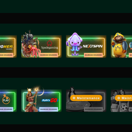
⚙ Maintenance
⚙ Main