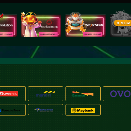
⚙ Main