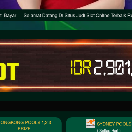
Selamat Datang Di Situs Judi Slot Online Terbaik Resmi d
IDR
2,901
HONGKONG POOLS 1,2,3
SYDNEY POOLS
PRIZE
( Setiap Hari )