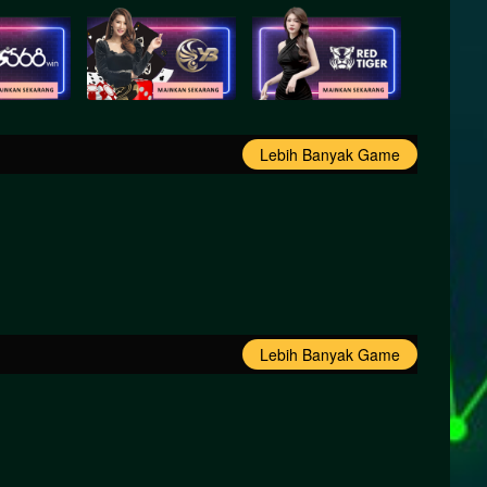
Lebih Banyak Game
Lebih Banyak Game