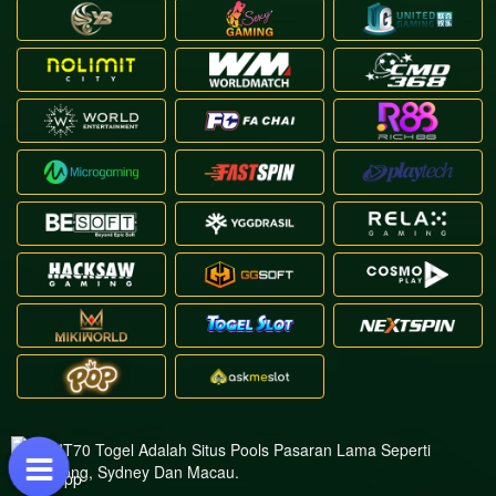
LANGIT70 Togel Adalah Situs Pools Pasaran Lama Seperti
Hongkong, Sydney Dan Macau.