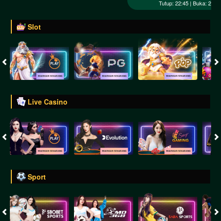
Tutup: 22:45 | Buka: 23:0
Slot
Live Casino
Sport