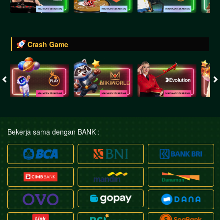
Crash Game
Bekerja sama dengan BANK :