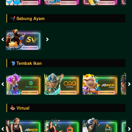
Sabung Ayam
Tembak Ikan
Virtual