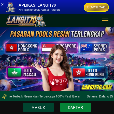
x
APLIKASI LANGIT70
DOWNLOAD
Kini telah tersedia Aplikasi Android
Previous
Nex
 Online Terbaik Resmi dan Terpercaya 100% Pasti Bayar
Selamat Datang Di Sit
MASUK
DAFTAR