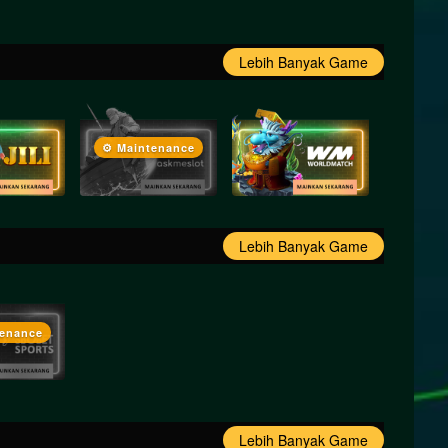
Lebih Banyak Game
⚙ Maintenance
Lebih Banyak Game
tenance
Lebih Banyak Game