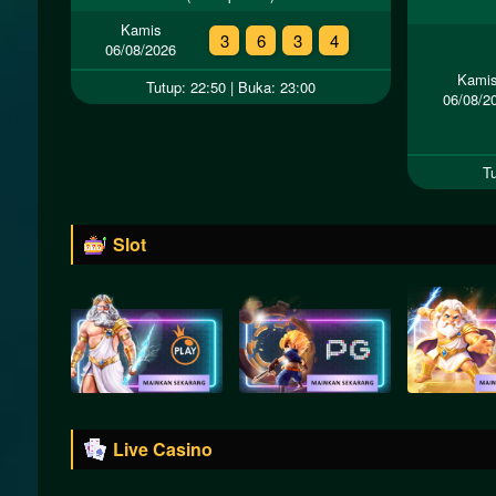
Kamis
3
6
3
4
06/08/2026
Kami
Tutup: 22:50 | Buka: 23:00
06/08/2
Tu
Slot
Live Casino