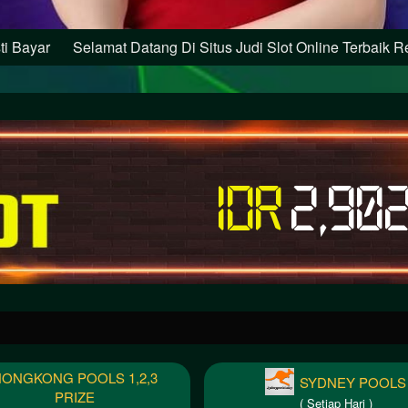
Selamat Datang Di Situs Judi Slot Online Terbaik Resmi d
IDR
2,902
HONGKONG POOLS 1,2,3
SYDNEY POOLS
PRIZE
( Setiap Hari )