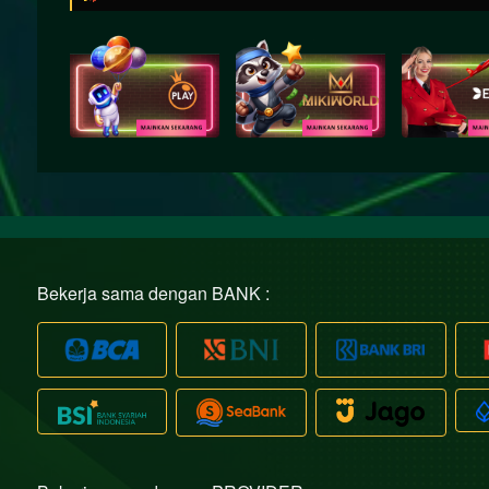
Bekerja sama dengan BANK :