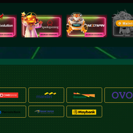
⚙ Main