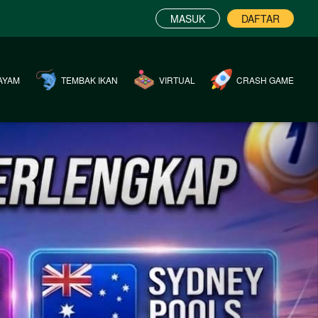
MASUK
DAFTAR
AYAM
TEMBAK IKAN
VIRTUAL
CRASH GAME
Next