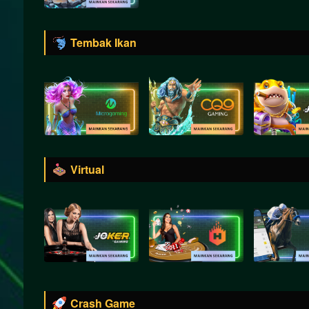
Tembak Ikan
Virtual
Crash Game