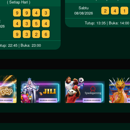
( Setiap Hari )
Sabtu
2
4
1
9
9
4
3
08/08/2026
t
Tutup: 13:35 | Buka: 14:00
4
3
5
4
026
9
3
2
6
tup: 22:45 | Buka: 23:00