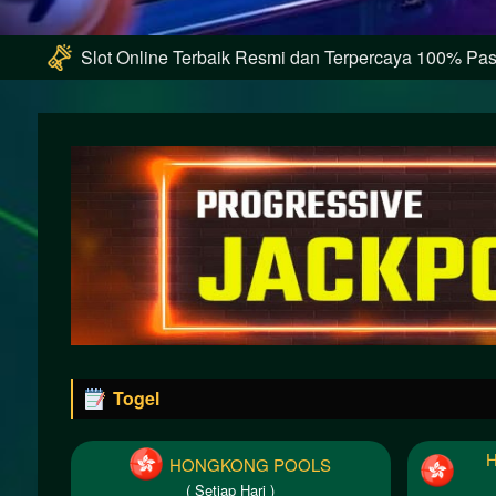
di Slot Online Terbaik Resmi dan Terpercaya 100% Pasti Bayar
Togel
HONGKONG POOLS
( Setiap Hari )