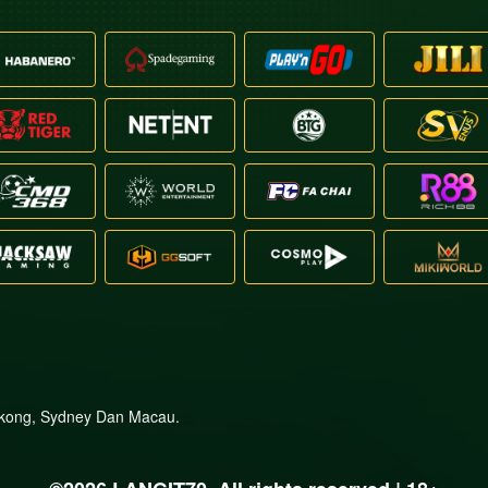
gkong, Sydney Dan Macau.