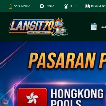
Versi Mobile
Promo
RTP
Buku Mimp
TOG
Previous