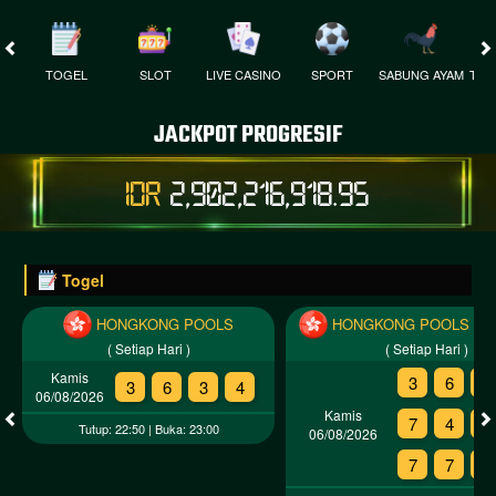
TOGEL
SLOT
LIVE CASINO
SPORT
SABUNG AYAM
TEM
JACKPOT PROGRESIF
IDR
2,902,216,924.35
Togel
HONGKONG POOLS
HONGKONG POOLS 1,2,
( Setiap Hari )
( Setiap Hari )
Kamis
3
6
3
3
6
3
4
06/08/2026
Kamis
7
4
0
Tutup: 22:50 | Buka: 23:00
06/08/2026
7
7
1