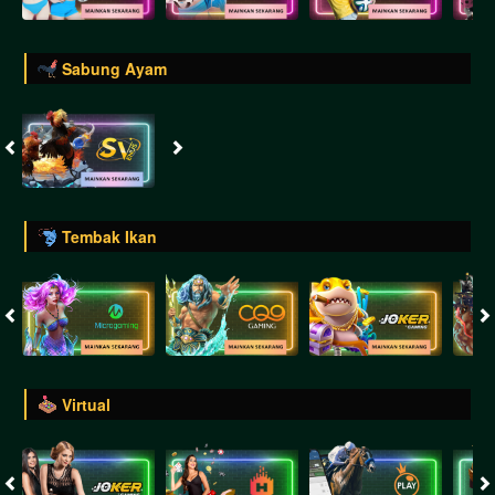
Sabung Ayam
Tembak Ikan
Virtual