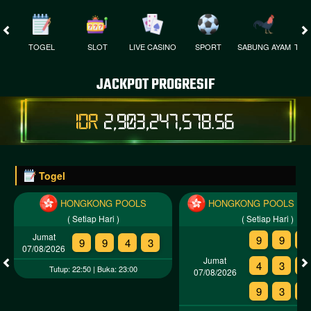
TOGEL
SLOT
LIVE CASINO
SPORT
SABUNG AYAM
TEM
JACKPOT PROGRESIF
IDR
2,903,247,583.54
Togel
HONGKONG POOLS
HONGKONG POOLS 1,2,
( Setiap Hari )
( Setiap Hari )
Jumat
9
9
4
9
9
4
3
07/08/2026
Jumat
4
3
5
Tutup: 22:50 | Buka: 23:00
07/08/2026
9
3
2