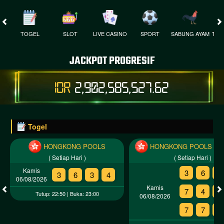
TOGEL
SLOT
LIVE CASINO
SPORT
SABUNG AYAM
TEM
JACKPOT PROGRESIF
IDR
2,902,585,532.42
Togel
HONGKONG POOLS
HONGKONG POOLS 1,2,
( Setiap Hari )
( Setiap Hari )
Kamis
3
6
3
3
6
3
4
06/08/2026
Kamis
7
4
0
Tutup: 22:50 | Buka: 23:00
06/08/2026
7
7
1