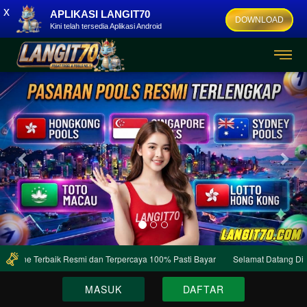
x
APLIKASI LANGIT70
DOWNLOAD
Kini telah tersedia Aplikasi Android
Previous
Nex
 Online Terbaik Resmi dan Terpercaya 100% Pasti Bayar
Selamat Datang Di Sit
MASUK
DAFTAR