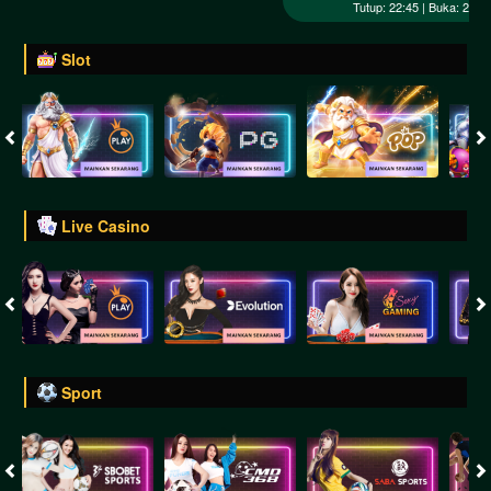
Tutup: 22:45 | Buka: 23:0
Slot
Live Casino
Sport