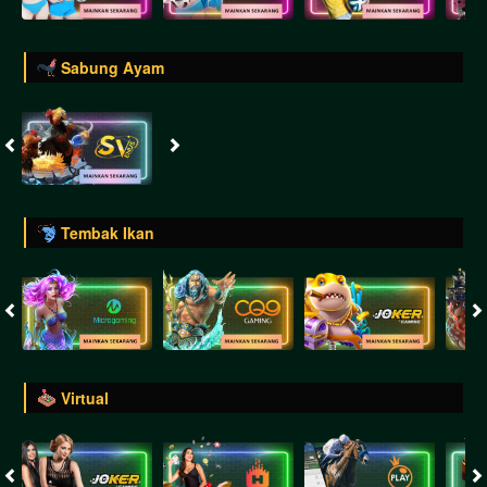
Sabung Ayam
Tembak Ikan
Virtual