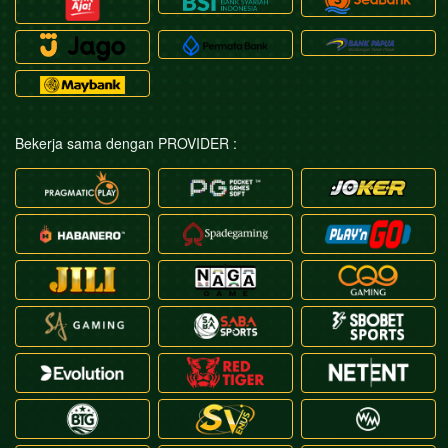
Bekerja sama dengan PROVIDER :