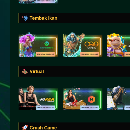
Tembak Ikan
Virtual
Crash Game