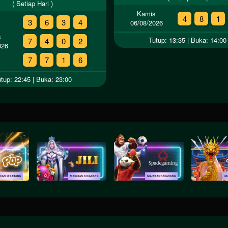
( Setiap Hari )
Kamis
4
8
1
3
6
3
4
06/08/2026
s
Tutup: 13:35 | Buka: 14:00
7
4
0
2
026
7
7
1
6
tup: 22:45 | Buka: 23:00