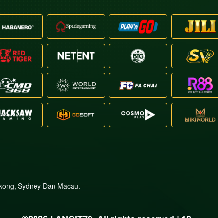
gkong, Sydney Dan Macau.