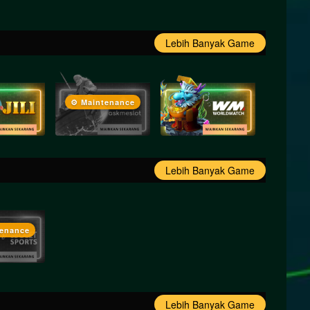
Lebih Banyak Game
⚙ Maintenance
Lebih Banyak Game
tenance
Lebih Banyak Game