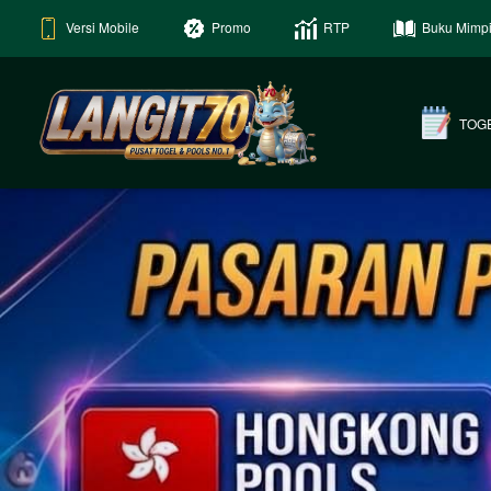
Versi Mobile
Promo
RTP
Buku Mimp
TOG
Previous