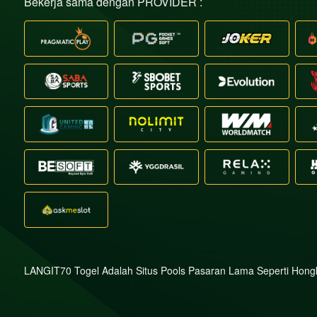
Bekerja sama dengan PROVIDER :
LANGIT70 Togel Adalah Situs Pools Pasaran Lama Seperti Hon