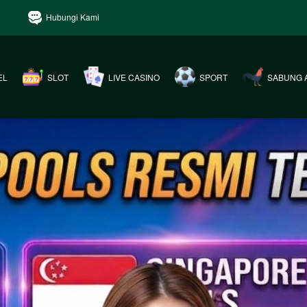
i
Hubungi Kami
EL
SLOT
LIVE CASINO
SPORT
SABUNG 