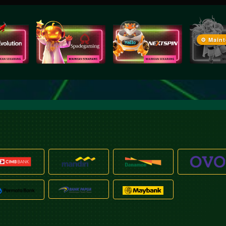
⚙ Main