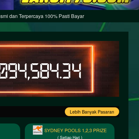
 Terpercaya 100% Pasti Bayar
,094,606.54
Lebih Banyak Pasaran
SYDNEY POOLS 1,2,3 PRIZE
( Setiap Hari )