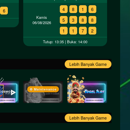
4
8
1
6
6
Kamis
5
3
8
8
06/08/2026
1
1
7
2
Tutup: 13:35 | Buka: 14:00
Lebih Banyak Game
⚙ Maintenance
Lebih Banyak Game