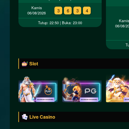
Kamis
3
6
3
4
06/08/2026
Kami
Tutup: 22:50 | Buka: 23:00
06/08/2
Tu
Slot
Live Casino