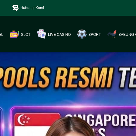
i
Hubungi Kami
EL
SLOT
LIVE CASINO
SPORT
SABUNG 