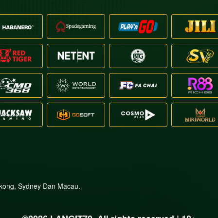
gkong, Sydney Dan Macau.