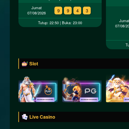
Jumat
9
9
4
3
07/08/2026
Juma
Tutup: 22:50 | Buka: 23:00
07/08/2
Tu
Slot
Live Casino