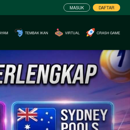
MASUK
DAFTAR
AYAM
TEMBAK IKAN
VIRTUAL
CRASH GAME
Next