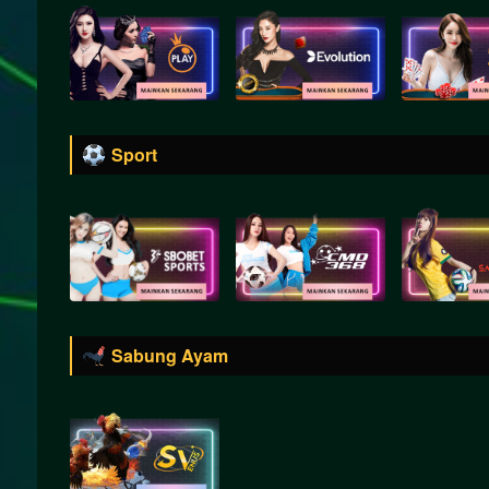
Sport
Sabung Ayam