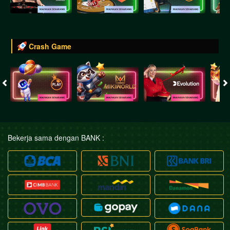
Crash Game
Bekerja sama dengan BANK :