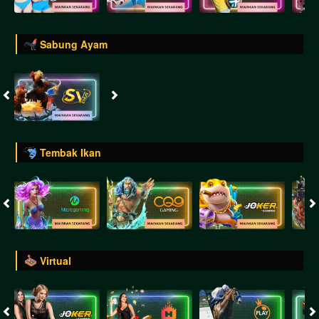
Sabung Ayam
Tembak Ikan
Virtual