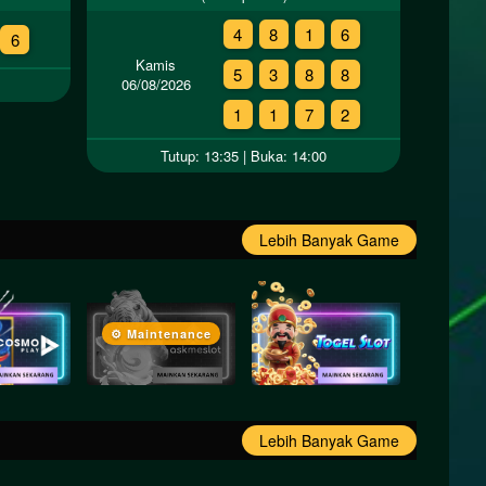
4
8
1
6
6
Kamis
5
3
8
8
06/08/2026
1
1
7
2
Tutup: 13:35 | Buka: 14:00
Lebih Banyak Game
⚙ Maintenance
Lebih Banyak Game