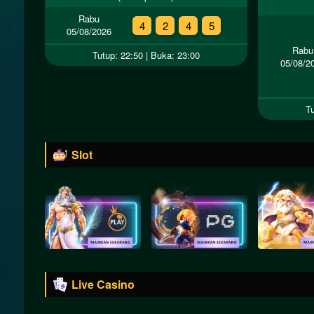
Rabu
4
2
4
5
05/08/2026
Rabu
Tutup: 22:50 | Buka: 23:00
05/08/2
Tu
Slot
Live Casino