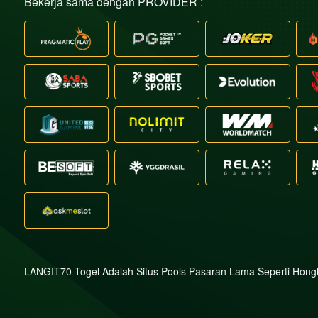
Bekerja sama dengan PROVIDER :
LANGIT70 Togel Adalah Situs Pools Pasaran Lama Seperti Hon