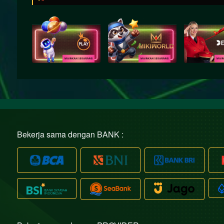
Bekerja sama dengan BANK :