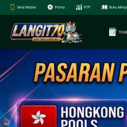
Versi Mobile
Promo
RTP
Buku Mimp
TOG
Previous