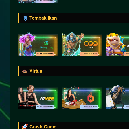
Tembak Ikan
Virtual
Crash Game