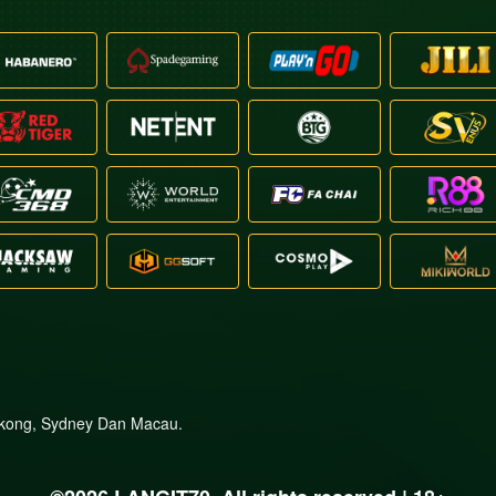
gkong, Sydney Dan Macau.