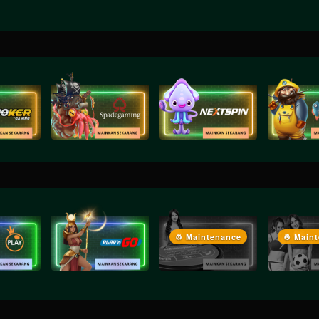
⚙ Maintenance
⚙ Main