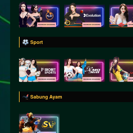
Sport
Sabung Ayam