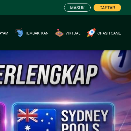
MASUK
DAFTAR
AYAM
TEMBAK IKAN
VIRTUAL
CRASH GAME
Next