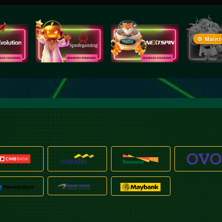
⚙ Main