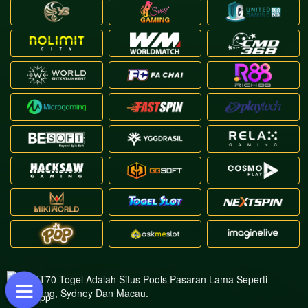
LANGIT70 Togel Adalah Situs Pools Pasaran Lama Seperti
Hongkong, Sydney Dan Macau.