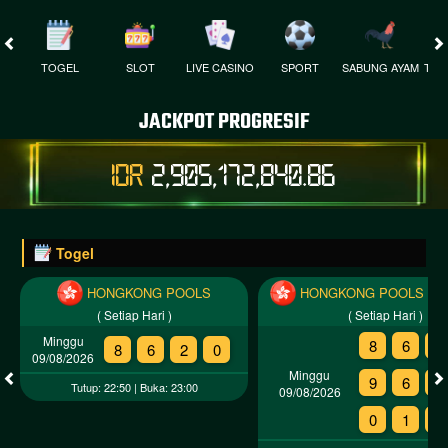
TOGEL
SLOT
LIVE CASINO
SPORT
SABUNG AYAM
TEM
JACKPOT PROGRESIF
IDR
2,905,172,846.26
Togel
HONGKONG POOLS
HONGKONG POOLS 1,2,
( Setiap Hari )
( Setiap Hari )
Minggu
8
6
2
8
6
2
0
09/08/2026
Minggu
9
6
2
Tutup: 22:50 | Buka: 23:00
09/08/2026
0
1
6