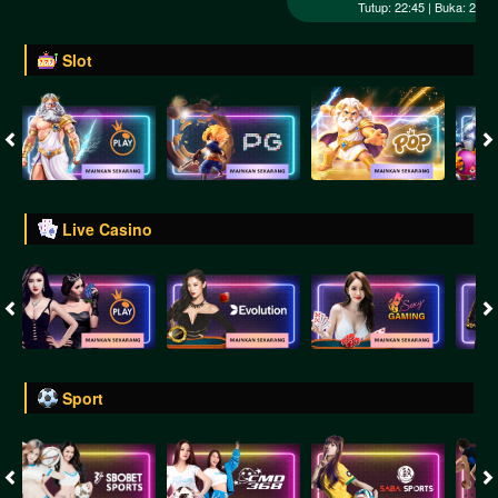
Tutup: 22:45 | Buka: 23:0
Slot
Live Casino
Sport