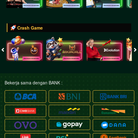
Crash Game
Bekerja sama dengan BANK :