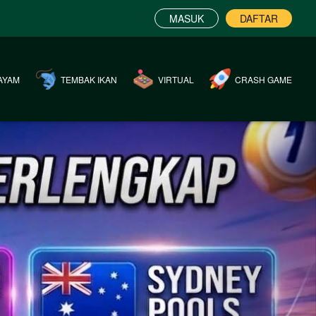
MASUK
DAFTAR
AYAM
TEMBAK IKAN
VIRTUAL
CRASH GAME
Next