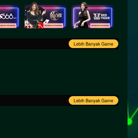
Lebih Banyak Game
Lebih Banyak Game