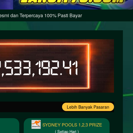
an Terpercaya 100% Pasti Bayar
2,533,211.01
Lebih Banyak Pasaran
SYDNEY POOLS 1,2,3 PRIZE
( Setiap Hari )