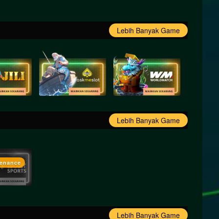
Lebih Banyak Game
Lebih Banyak Game
tenance
Lebih Banyak Game