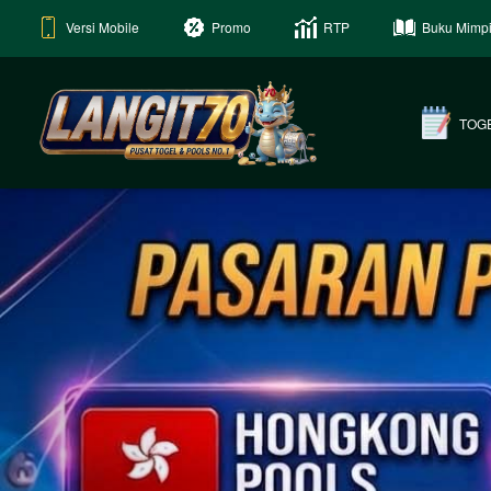
Versi Mobile
Promo
RTP
Buku Mimp
TOG
Previous