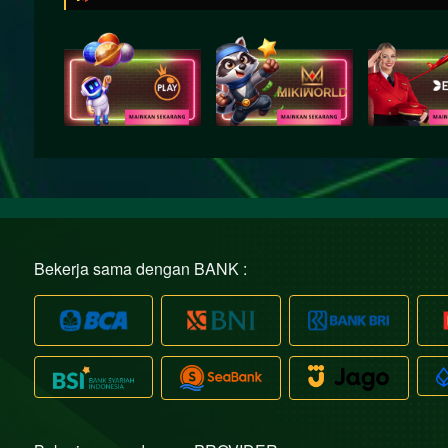
Bekerja sama dengan BANK :