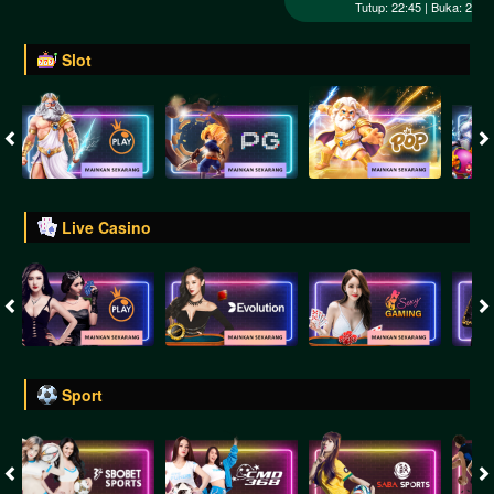
Tutup: 22:45 | Buka: 23:0
Slot
Live Casino
Sport