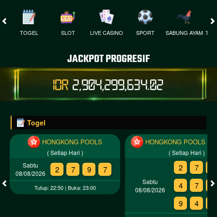
TOGEL
SLOT
LIVE CASINO
SPORT
SABUNG AYAM
TEM
JACKPOT PROGRESIF
IDR
2,904,299,638.83
Togel
HONGKONG POOLS
HONGKONG POOLS 1,2,
( Setiap Hari )
( Setiap Hari )
Sabtu
2
7
9
2
7
9
7
08/08/2026
Sabtu
4
7
1
Tutup: 22:50 | Buka: 23:00
08/08/2026
9
4
7